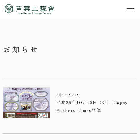
作品集
・私たちの家づくり
お知らせ
- すべて
事業案内
・お知らせ
- 一般住宅
- TOP
・イベント
ご見学
- 店舗・オフィス
- 新築
- すべて
・手しごとのコラム
- リノベーション
- 店舗・オフィス
- コンセプトハウス6
2017/9/19
・お客さまの声
平成29年10月13日（金） Happy
- リノベーション
- コンセプトハウス5
Mothers Times開催
・リクルート
- コンセプトハウス事
- ギャラリー&工房
業
・会社概要
- 家・不動産の利活用