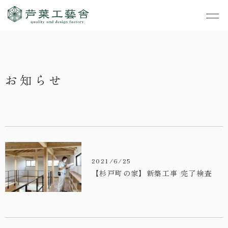
作品集
・私たちの家づくり
お知らせ
- すべて
事業案内
・お知らせ
- 一般住宅
- TOP
・イベント
ご見学
- 店舗・オフィス
- 新築
- すべて
・手しごとのコラム
- リノベーション
- 店舗・オフィス
- コンセプトハウス6
2021/6/25
・お客さまの声
- リノベーション
【杉戸町の家】新築工事 完了検査
- コンセプトハウス5
・リクルート
- コンセプトハウス事
- ギャラリー&工房
業
・会社概要
- 家・不動産の利活用