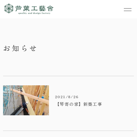
作品集
・私たちの家づくり
お知らせ
- すべて
事業案内
・お知らせ
- 一般住宅
- TOP
・イベント
ご見学
- 店舗・オフィス
- 新築
- すべて
・手しごとのコラム
- リノベーション
- 店舗・オフィス
- コンセプトハウス6
2021/8/26
・お客さまの声
- リノベーション
【琴寄の家】新築工事
- コンセプトハウス5
・リクルート
- コンセプトハウス事
- ギャラリー&工房
業
・会社概要
- 家・不動産の利活用