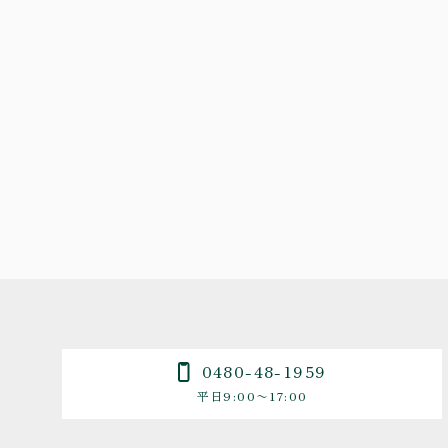
0480-48-1959
平日9:00〜17:00