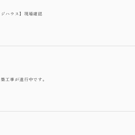
ージハウス】現場確認
増築工事が進行中です。