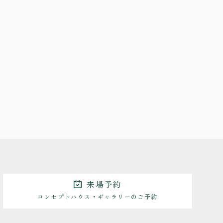
来場予約
コンセプトハウス・ギャラリーのご予約