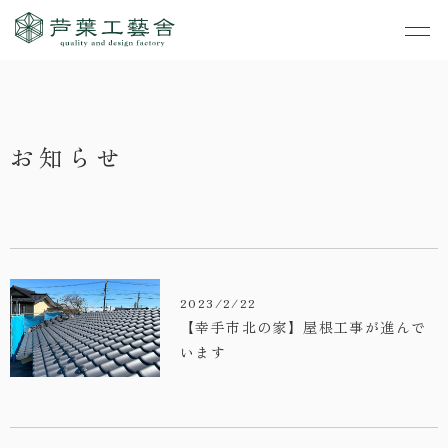
作品集
・私たちの家づくり
お知らせ
- すべて
事業案内
・お知らせ
- 一般住宅
- TOP
・イベント
ご見学
- 店舗・オフィス
- 新築
- すべて
・手しごとのコラム
- リノベーション
- 店舗・オフィス
- コンセプトハウス6
2023/2/22
・お客さまの声
【幸手市北の家】屋根工事が進んで
- リノベーション
- コンセプトハウス5
います
・リクルート
- コンセプトハウス事
- ギャラリー&工房
業
・会社概要
- 家・不動産の利活用