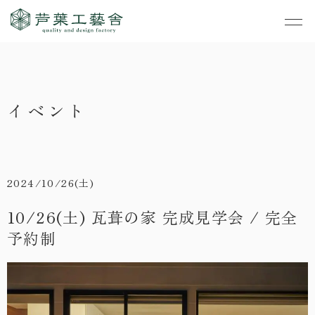
作品集
・私たちの家づくり
イベント
- すべて
事業案内
・お知らせ
- 一般住宅
- TOP
・イベント
ご見学
- 店舗・オフィス
- 新築
- すべて
2024/10/26(土)
・手しごとのコラム
- リノベーション
- 店舗・オフィス
- コンセプトハウス6
10/26(土) 瓦葺の家 完成見学会 / 完全
・お客さまの声
予約制
- リノベーション
- コンセプトハウス5
・リクルート
- コンセプトハウス事
- ギャラリー&工房
業
・会社概要
- 家・不動産の利活用