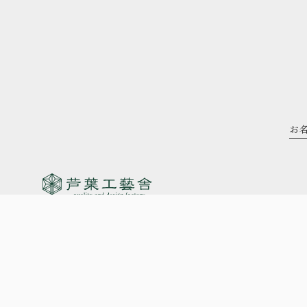
340-0124
埼玉県幸手市上宇和田227-2
営業時間 9:00～17:00
※毎週日曜・祝日定休（事前予約にてご対応可能）
© 芦葉工藝舎