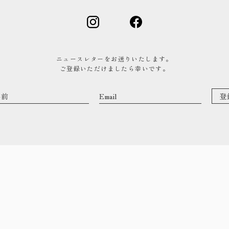
0480-48-1959
平日9:00〜17:00
ニュースレターをお送りいたします。
ご登録いただけましたら幸いです。
資料請求
資料をお送りいたします
来場予約
コンセプトハウス・ギャラリーのご予約
トップ
作品集
・私た
・イベ
事業案内
・お知
ご見学
・手し