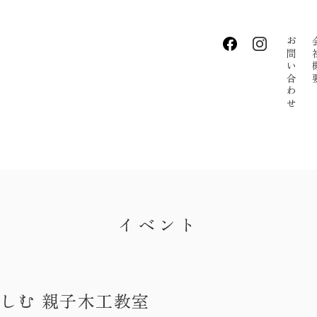
お問い合わせ
会社
・私たちの家づくり
・お知らせ
・イベント
・手しごとのコラム
イベント
・お客さまの声
・リクルート
楽しむ 親子木工教室
・会社概要