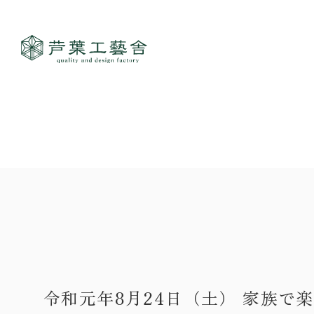
作品集
- すべて
事業案内
- 一般住宅
- TOP
ご見学
- 店舗・オフィス
- 新築
- すべて
- リノベーション
- 店舗・オフィス
- コンセプトハウス6
- リノベーション
- コンセプトハウス5
- コンセプトハウス事業
- ギャラリー&工房
令和元年8月24日（土） 家族で
- 家・不動産の利活用