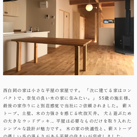
・お問い合わせ
西白岡の家は小さな平屋の家屋です。
「次に建てる家はコン
パクトで、空気の良い木の家に住みたい。」
55歳の施主様、
最後の家作りにと別荘感覚で当社にご依頼されました。
薪ス
トーブ、土壁、木の力強さを感じる吹抜天井、
犬と遊ぶため
の大きなウッドデッキ…
平屋は必要なものだけを取り入れた
シンプルな設計が魅力です。
木の家の快適性と、薪ストーブ
の優しい炎の温もりがある平屋の住まいが完成しました。