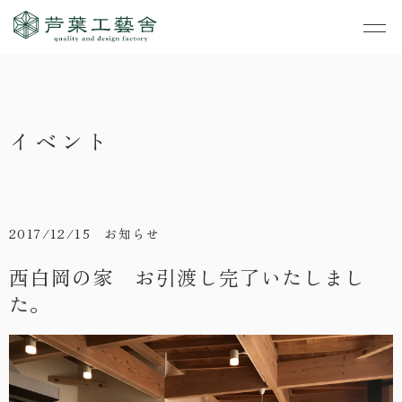
作品集
・私たちの家づくり
イベント
- すべて
事業案内
・お知らせ
- 一般住宅
- TOP
・イベント
ご見学
- 店舗・オフィス
- 新築
- すべて
2017/12/15 お知らせ
・手しごとのコラム
- リノベーション
- 店舗・オフィス
- コンセプトハウス6
西白岡の家 お引渡し完了いたしまし
・お客さまの声
た。
- リノベーション
- コンセプトハウス5
・リクルート
- コンセプトハウス事
- ギャラリー&工房
業
・会社概要
- 家・不動産の利活用