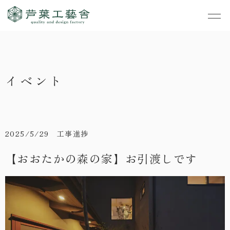
作品集
・私たちの家づくり
イベント
- すべて
事業案内
・お知らせ
- 一般住宅
- TOP
・イベント
ご見学
- 店舗・オフィス
- 新築
- すべて
2025/5/29 工事進捗
・手しごとのコラム
- リノベーション
- 店舗・オフィス
- コンセプトハウス6
【おおたかの森の家】お引渡しです
・お客さまの声
- リノベーション
- コンセプトハウス5
・リクルート
- コンセプトハウス事
- ギャラリー&工房
業
・会社概要
- 家・不動産の利活用