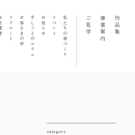
概要
リクルート
お客さまの声
手しごとのコラム
お知らせ
イベント
私たちの家づくり
ご見学
事業案内
作品集
category