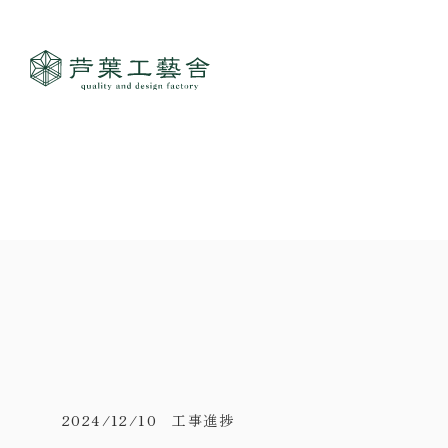
作品集
- すべて
事業案内
- 一般住宅
- TOP
ご見学
- 店舗・オフィス
- 新築
- すべて
- リノベーション
- 店舗・オフィス
- コンセプトハウス6
- リノベーション
- コンセプトハウス5
- コンセプトハウス事業
- ギャラリー&工房
- 家・不動産の利活用
2024/12/10 工事進捗