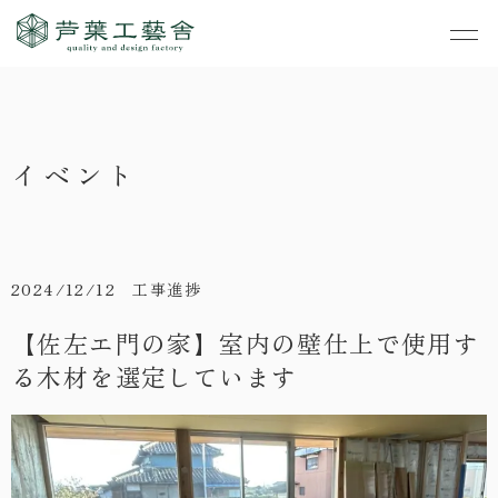
作品集
・私たちの家づくり
イベント
- すべて
事業案内
・お知らせ
- 一般住宅
- TOP
・イベント
ご見学
- 店舗・オフィス
- 新築
- すべて
2024/12/12 工事進捗
・手しごとのコラム
- リノベーション
- 店舗・オフィス
- コンセプトハウス6
【佐左エ門の家】室内の壁仕上で使用す
・お客さまの声
る木材を選定しています
- リノベーション
- コンセプトハウス5
・リクルート
- コンセプトハウス事
- ギャラリー&工房
業
・会社概要
- 家・不動産の利活用