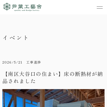
作品集
・私たちの家づくり
イベント
- すべて
事業案内
・お知らせ
- 一般住宅
- TOP
・イベント
ご見学
- 店舗・オフィス
- 新築
- すべて
2026/5/21 工事進捗
・手しごとのコラム
- リノベーション
- 店舗・オフィス
- コンセプトハウス6
【南区大谷口の住まい】床の断熱材が納
・お客さまの声
品されました
- リノベーション
- コンセプトハウス5
・リクルート
- コンセプトハウス事
- ギャラリー&工房
業
・会社概要
- 家・不動産の利活用