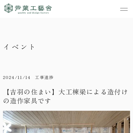
作品集
・私たちの家づくり
イベント
- すべて
事業案内
・お知らせ
- 一般住宅
- TOP
・イベント
ご見学
- 店舗・オフィス
- 新築
- すべて
2024/11/14 工事進捗
・手しごとのコラム
- リノベーション
- 店舗・オフィス
- コンセプトハウス6
【吉羽の住まい】大工棟梁による造付け
・お客さまの声
の造作家具です
- リノベーション
- コンセプトハウス5
・リクルート
- コンセプトハウス事
- ギャラリー&工房
業
・会社概要
- 家・不動産の利活用