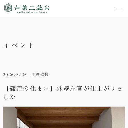
作品集
・私たちの家づくり
イベント
- すべて
事業案内
・お知らせ
- 一般住宅
- TOP
・イベント
ご見学
- 店舗・オフィス
- 新築
- すべて
2026/3/26 工事進捗
・手しごとのコラム
- リノベーション
- 店舗・オフィス
- コンセプトハウス6
【篠津の住まい】外壁左官が仕上がりま
・お客さまの声
した
- リノベーション
- コンセプトハウス5
・リクルート
- コンセプトハウス事
- ギャラリー&工房
業
・会社概要
- 家・不動産の利活用