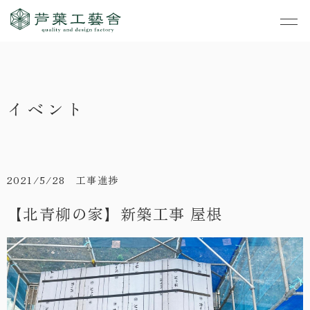
作品集
・私たちの家づくり
イベント
- すべて
事業案内
・お知らせ
- 一般住宅
- TOP
・イベント
ご見学
- 店舗・オフィス
- 新築
- すべて
2021/5/28 工事進捗
・手しごとのコラム
- リノベーション
- 店舗・オフィス
- コンセプトハウス6
【北青柳の家】新築工事 屋根
・お客さまの声
- リノベーション
- コンセプトハウス5
・リクルート
- コンセプトハウス事
- ギャラリー&工房
業
・会社概要
- 家・不動産の利活用