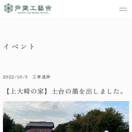
作品集
・私たちの家づくり
イベント
- すべて
事業案内
・お知らせ
- 一般住宅
- TOP
・イベント
ご見学
- 店舗・オフィス
- 新築
- すべて
2022/10/3 工事進捗
・手しごとのコラム
- リノベーション
- 店舗・オフィス
- コンセプトハウス6
【上大崎の家】土台の墨を出しました。
・お客さまの声
- リノベーション
- コンセプトハウス5
・リクルート
- コンセプトハウス事
- ギャラリー&工房
業
・会社概要
- 家・不動産の利活用