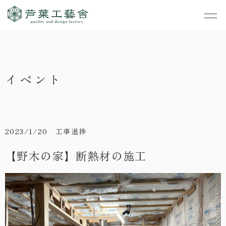
作品集
・私たちの家づくり
イベント
- すべて
事業案内
・お知らせ
- 一般住宅
- TOP
・イベント
ご見学
- 店舗・オフィス
- 新築
- すべて
2023/1/20 工事進捗
・手しごとのコラム
- リノベーション
- 店舗・オフィス
- コンセプトハウス6
【野木の家】断熱材の施工
・お客さまの声
- リノベーション
- コンセプトハウス5
・リクルート
- コンセプトハウス事
- ギャラリー&工房
業
・会社概要
- 家・不動産の利活用