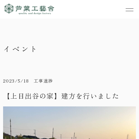
作品集
・私たちの家づくり
イベント
- すべて
事業案内
・お知らせ
- 一般住宅
- TOP
・イベント
ご見学
- 店舗・オフィス
- 新築
- すべて
2023/5/18 工事進捗
・手しごとのコラム
- リノベーション
- 店舗・オフィス
- コンセプトハウス6
【上日出谷の家】建方を行いました
・お客さまの声
- リノベーション
- コンセプトハウス5
・リクルート
- コンセプトハウス事
- ギャラリー&工房
業
・会社概要
- 家・不動産の利活用