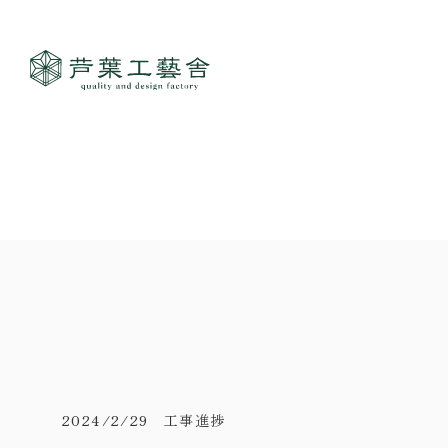
作品集
- すべて
事業案内
- 一般住宅
- TOP
ご見学
- 店舗・オフィス
- 新築
- すべて
- リノベーション
- 店舗・オフィス
- コンセプトハウス6
- リノベーション
- コンセプトハウス5
- コンセプトハウス事業
- ギャラリー&工房
- 家・不動産の利活用
2024/2/29 工事進捗