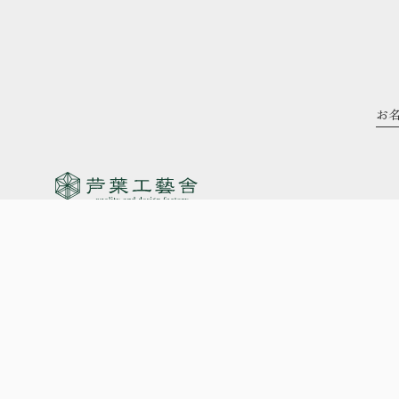
340-0124
埼玉県幸手市上宇和田227-2
営業時間 9:00～17:00
※毎週日曜・祝日定休（事前予約にてご対応可能）
© 芦葉工藝舎