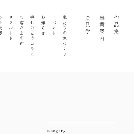
概要
リクルート
お客さまの声
手しごとのコラム
お知らせ
イベント
私たちの家づくり
ご見学
事業案内
作品集
category