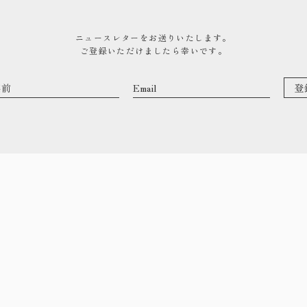
0480-48-1959
平日9:00〜17:00
ニュースレターをお送りいたします。
ご登録いただけましたら幸いです。
資料請求
資料をお送りいたします
来場予約
コンセプトハウス・ギャラリーのご予約
トップ
作品集
・私た
・イベ
事業案内
・お知
ご見学
・手し