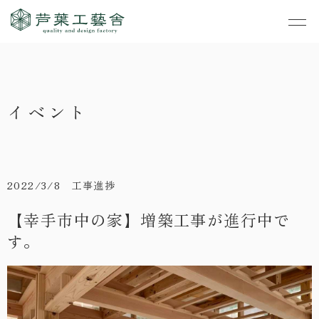
作品集
・私たちの家づくり
イベント
- すべて
事業案内
・お知らせ
- 一般住宅
- TOP
・イベント
ご見学
- 店舗・オフィス
- 新築
- すべて
2022/3/8 工事進捗
・手しごとのコラム
- リノベーション
- 店舗・オフィス
- コンセプトハウス6
【幸手市中の家】増築工事が進行中で
・お客さまの声
す。
- リノベーション
- コンセプトハウス5
・リクルート
- コンセプトハウス事
- ギャラリー&工房
業
・会社概要
- 家・不動産の利活用