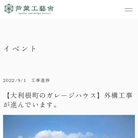
作品集
・私たちの家づくり
イベント
- すべて
事業案内
・お知らせ
- 一般住宅
- TOP
・イベント
ご見学
- 店舗・オフィス
- 新築
- すべて
2022/9/1 工事進捗
・手しごとのコラム
- リノベーション
- 店舗・オフィス
- コンセプトハウス6
【大利根町のガレージハウス】外構工事
・お客さまの声
が進んでいます。
- リノベーション
- コンセプトハウス5
・リクルート
- コンセプトハウス事
- ギャラリー&工房
業
・会社概要
- 家・不動産の利活用