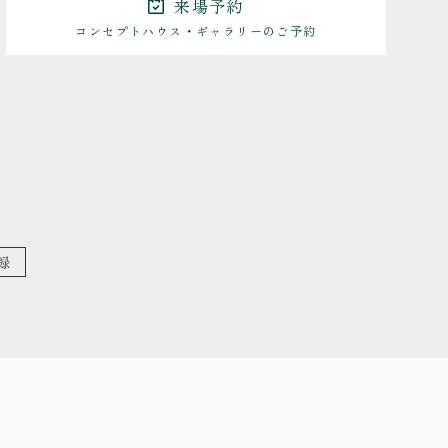
来場予約
コンセプトハウス・ギャラリーのご予約
ちの家づくり
・お客さまの声
ント
・リクルート