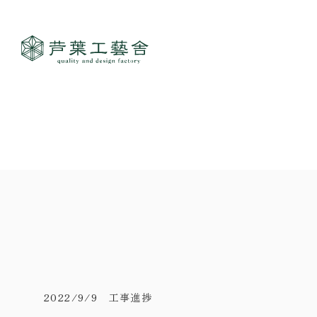
作品集
- すべて
事業案内
- 一般住宅
- TOP
ご見学
- 店舗・オフィス
- 新築
- すべて
- リノベーション
- 店舗・オフィス
- コンセプトハウス6
- リノベーション
- コンセプトハウス5
- コンセプトハウス事業
- ギャラリー&工房
- 家・不動産の利活用
2022/9/9 工事進捗