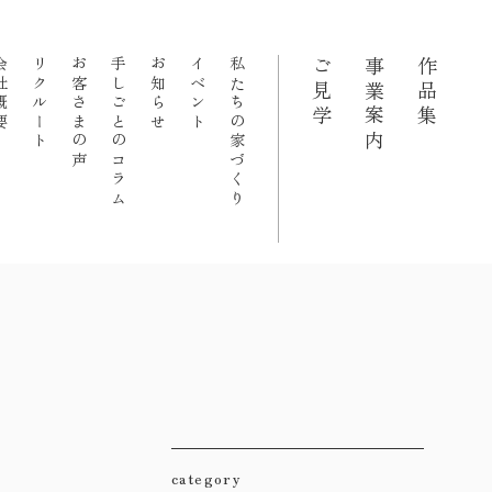
概要
リクルート
お客さまの声
手しごとのコラム
お知らせ
イベント
私たちの家づくり
ご見学
事業案内
作品集
category