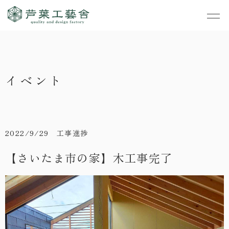
作品集
・私たちの家づくり
イベント
- すべて
事業案内
・お知らせ
- 一般住宅
- TOP
・イベント
ご見学
- 店舗・オフィス
- 新築
- すべて
2022/9/29 工事進捗
・手しごとのコラム
- リノベーション
- 店舗・オフィス
- コンセプトハウス6
【さいたま市の家】木工事完了
・お客さまの声
- リノベーション
- コンセプトハウス5
・リクルート
- コンセプトハウス事
- ギャラリー&工房
業
・会社概要
- 家・不動産の利活用