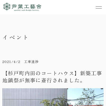
作品集
・私たちの家づくり
イベント
- すべて
事業案内
・お知らせ
- 一般住宅
- TOP
・イベント
ご見学
- 店舗・オフィス
- 新築
- すべて
2021/4/2 工事進捗
・手しごとのコラム
- リノベーション
- 店舗・オフィス
- コンセプトハウス6
【杉戸町内田のコートハウス】新築工事
・お客さまの声
地鎮祭が無事に斎行されました。
- リノベーション
- コンセプトハウス5
・リクルート
- コンセプトハウス事
- ギャラリー&工房
業
・会社概要
- 家・不動産の利活用