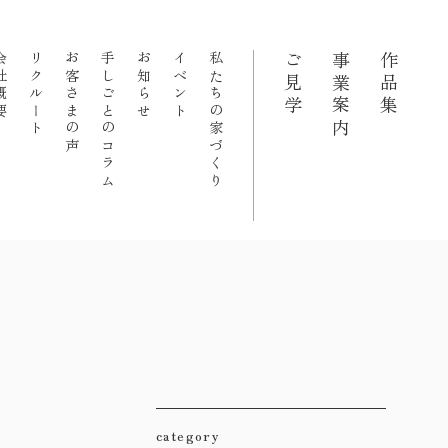
概要
リクルート
お客さまの声
手しごとのコラム
お知らせ
イベント
私たちの家づくり
ご見学
事業案内
作品集
category