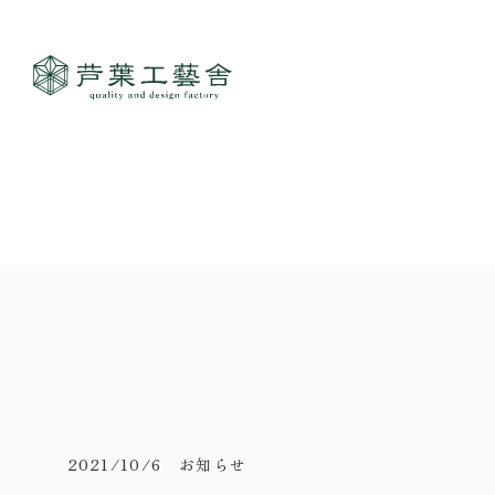
作品集
- すべて
事業案内
- 一般住宅
- TOP
ご見学
- 店舗・オフィス
- 新築
- すべて
- リノベーション
- 店舗・オフィス
- コンセプトハウス6
- リノベーション
- コンセプトハウス5
- コンセプトハウス事業
- ギャラリー&工房
- 家・不動産の利活用
2021/10/6 お知らせ