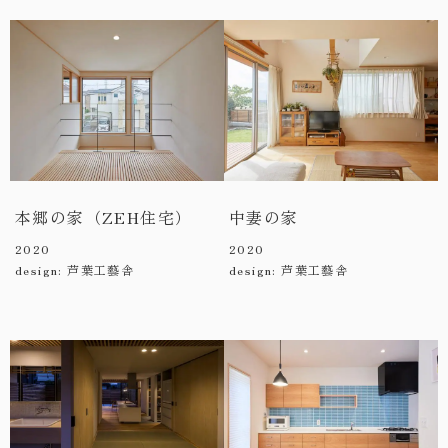
本郷の家（ZEH住宅）
中妻の家
0480-48-1959
2020
2020
平日9:00〜17:00
design: 芦葉工藝舎
design: 芦葉工藝舎
資料請求
資料をお送りいたします
来場予約
コンセプトハウス・ギャラリーのご予約