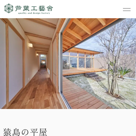
作品集
・私たちの家づくり
- すべて
事業案内
・お知らせ
- 一般住宅
- TOP
・イベント
ご見学
- 店舗・オフィス
- 新築
- すべて
・手しごとのコラム
- リノベーション
- 店舗・オフィス
- コンセプトハウス6
・お客さまの声
- リノベーション
- コンセプトハウス5
・リクルート
- コンセプトハウス事
- ギャラリー&工房
業
猿島の平屋
・会社概要
- 家・不動産の利活用