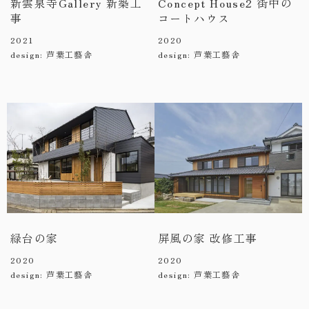
新雲泉寺Gallery 新築工
Concept House2 街中の
事
コートハウス
2021
2020
design: 芦葉工藝舎
design: 芦葉工藝舎
緑台の家
屏風の家 改修工事
2020
2020
design: 芦葉工藝舎
design: 芦葉工藝舎