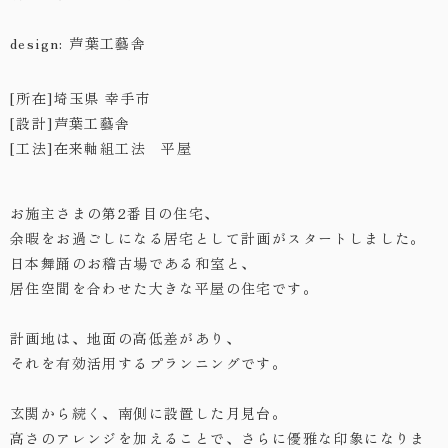
・お問い合わせ
design: 芦葉工藝舎
[所在]埼玉県 幸手市
[設計]芦葉工藝舎
[工法]在来軸組工法 平屋
お施主さまの第2番目の住宅、
余暇をお過ごしになる居宅として計画がスタートしました。
日本舞踊のお稽古場である和室と、
居住空間を合わせた大きな平屋の住宅です。
計画地は、地面の高低差があり、
それを有効活用するプランニングです。
玄関から続く、南側に設置した月見台。
高さのアレンジを加えることで、さらに優雅な印象になりま