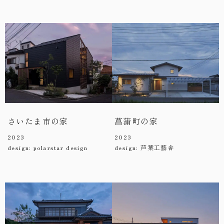
さいたま市の家
菖蒲町の家
2023
2023
design: polarstar design
design: 芦葉工藝舎