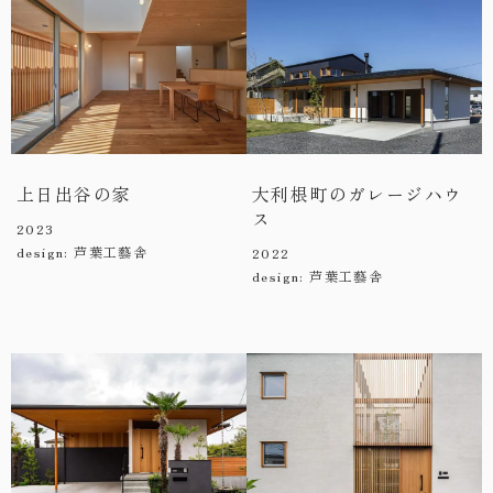
上日出谷の家
大利根町のガレージハウ
ス
2023
design: 芦葉工藝舎
2022
design: 芦葉工藝舎