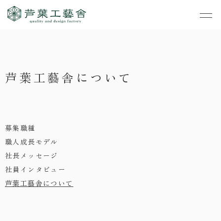
作品集
・私たちの家づくり
芦葉工藝舎について
- すべて
事業案内
・お知らせ
- 一般住宅
- TOP
・イベント
ご見学
- 店舗・オフィス
- 新築
- すべて
募集職種
・手しごとのコラム
- リノベーション
職人成長モデル
- 店舗・オフィス
- コンセプトハウス6
社長メッセージ
・お客さまの声
- リノベーション
社員インタビュー
- コンセプトハウス5
芦葉工藝舎について
・リクルート
- コンセプトハウス事
- ギャラリー&工房
業
・会社概要
- 家・不動産の利活用