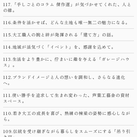
117.「手しごとのコラム 傑作選」が気づかせてくれた、人と
の縁。
116.条件を活かせば、どんな土地も唯一無二の魅力になる。
115.大工職人の腕と絆が発揮される「建て方」の話。
114.地域が活気づく「イベント」を、感謝を込めて。
113.生活をより豊かに、佇まいに趣を与える「ガレージハウ
ス」。
112.ブランドイメージと人の想いを調和し、さらなる進化
へ。
111.使い勝手を追求して生まれ変わった、芦葉工藝舎の資材
スペース。
110.若き大工の成長を喜び、熟練の棟梁の姿勢に感心しなが
ら。
109.伝統を受け継ぎながら暮らしをスムーズにする「吊り引