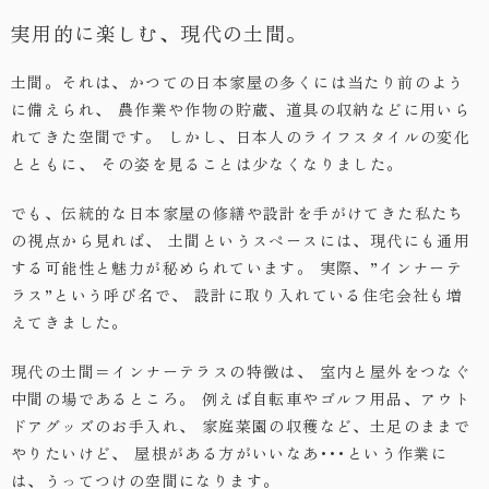
実用的に楽しむ、現代の土間。
・お問い合わせ
土間。それは、かつての日本家屋の多くには当たり前のよう
に備えられ、
農作業や作物の貯蔵、道具の収納などに用いら
れてきた空間です。
しかし、日本人のライフスタイルの変化
とともに、
その姿を見ることは少なくなりました。
でも、伝統的な日本家屋の修繕や設計を手がけてきた私たち
の視点から見れば、
土間というスペースには、現代にも通用
する可能性と魅力が秘められています。
実際、”インナーテ
ラス”という呼び名で、
設計に取り入れている住宅会社も増
えてきました。
現代の土間＝インナーテラスの特徴は、
室内と屋外をつなぐ
中間の場であるところ。
例えば自転車やゴルフ用品、アウト
ドアグッズのお手入れ、
家庭菜園の収穫など、土足のままで
やりたいけど、
屋根がある方がいいなあ･･･という作業に
は、うってつけの空間になります。