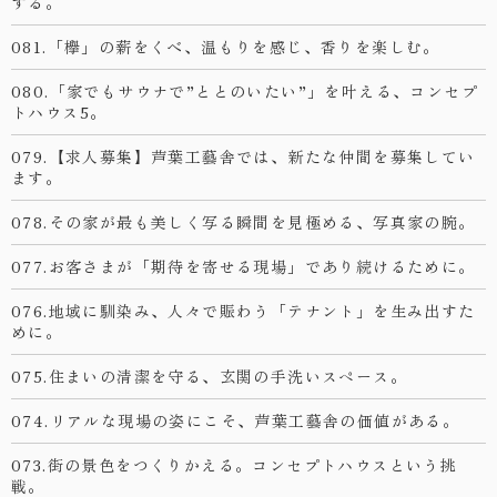
する。
081.「欅」の薪をくべ、温もりを感じ、香りを楽しむ。
080.「家でもサウナで”ととのいたい”」を叶える、コンセプ
トハウス5。
079.【求人募集】芦葉工藝舎では、新たな仲間を募集してい
ます。
078.その家が最も美しく写る瞬間を見極める、写真家の腕。
077.お客さまが「期待を寄せる現場」であり続けるために。
076.地域に馴染み、人々で賑わう「テナント」を生み出すた
めに。
075.住まいの清潔を守る、玄関の手洗いスペース。
074.リアルな現場の姿にこそ、芦葉工藝舎の価値がある。
073.街の景色をつくりかえる。コンセプトハウスという挑
戦。