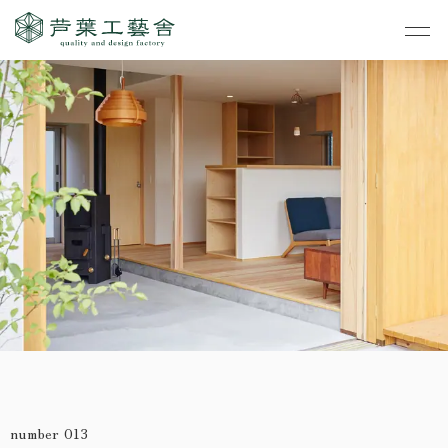
作品集
・私たちの家づくり
- すべて
事業案内
・お知らせ
- 一般住宅
- TOP
・イベント
ご見学
- 店舗・オフィス
- 新築
- すべて
・手しごとのコラム
- リノベーション
- 店舗・オフィス
- コンセプトハウス6
・お客さまの声
- リノベーション
- コンセプトハウス5
・リクルート
- コンセプトハウス事
- ギャラリー&工房
業
・会社概要
number 013
- 家・不動産の利活用