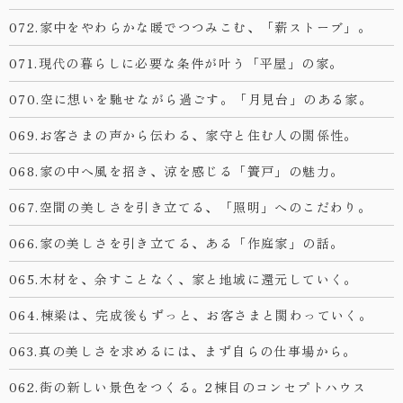
072.家中をやわらかな暖でつつみこむ、「薪ストーブ」。
071.現代の暮らしに必要な条件が叶う「平屋」の家。
070.空に想いを馳せながら過ごす。「月見台」のある家。
069.お客さまの声から伝わる、家守と住む人の関係性。
068.家の中へ風を招き、涼を感じる「簀戸」の魅力。
067.空間の美しさを引き立てる、「照明」へのこだわり。
066.家の美しさを引き立てる、ある「作庭家」の話。
065.木材を、余すことなく、家と地域に還元していく。
064.棟梁は、完成後もずっと、お客さまと関わっていく。
063.真の美しさを求めるには、まず自らの仕事場から。
062.街の新しい景色をつくる。2棟目のコンセプトハウス