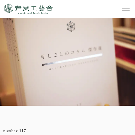
作品集
・私たちの家づくり
- すべて
事業案内
・お知らせ
- 一般住宅
- TOP
・イベント
ご見学
- 店舗・オフィス
- 新築
- すべて
・手しごとのコラム
- リノベーション
- 店舗・オフィス
- コンセプトハウス6
・お客さまの声
- リノベーション
- コンセプトハウス5
・リクルート
- コンセプトハウス事
- ギャラリー&工房
業
・会社概要
number 117
- 家・不動産の利活用