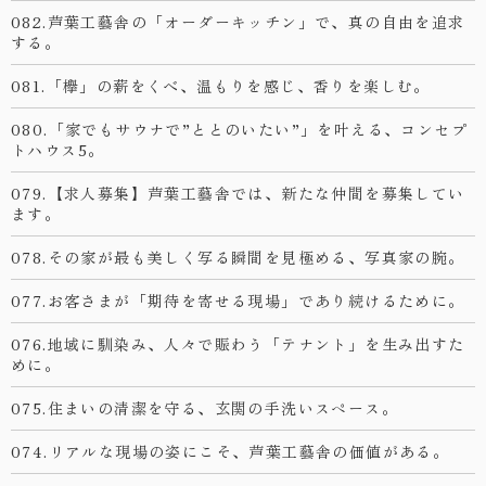
082.芦葉工藝舎の「オーダーキッチン」で、真の自由を追求
する。
081.「欅」の薪をくべ、温もりを感じ、香りを楽しむ。
080.「家でもサウナで”ととのいたい”」を叶える、コンセプ
トハウス5。
079.【求人募集】芦葉工藝舎では、新たな仲間を募集してい
ます。
078.その家が最も美しく写る瞬間を見極める、写真家の腕。
077.お客さまが「期待を寄せる現場」であり続けるために。
076.地域に馴染み、人々で賑わう「テナント」を生み出すた
めに。
075.住まいの清潔を守る、玄関の手洗いスペース。
074.リアルな現場の姿にこそ、芦葉工藝舎の価値がある。