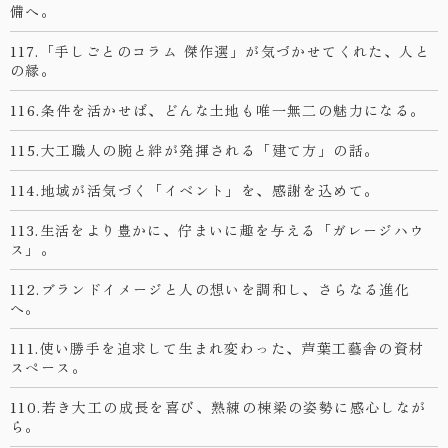
備へ。
117.「手しごとのコラム 傑作選」が気づかせてくれた、人と
の縁。
116.条件を活かせば、どんな土地も唯一無二の魅力になる。
115.大工職人の腕と絆が発揮される「建て方」の話。
114.地域が活気づく「イベント」を、感謝を込めて。
113.生活をより豊かに、佇まいに趣を与える「ガレージハウ
ス」。
112.ブランドイメージと人の想いを調和し、さらなる進化
へ。
111.使い勝手を追求して生まれ変わった、芦葉工藝舎の資材
スペース。
110.若き大工の成長を喜び、熟練の棟梁の姿勢に感心しなが
ら。