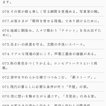
ます。
078.その家が最も美しく写る瞬間を見極める、写真家の腕。
077.お客さまが「期待を寄せる現場」であり続けるために。
076.地域に馴染み、人々で賑わう「テナント」を生み出すた
めに。
075.住まいの清潔を守る、玄関の手洗いスペース。
074.リアルな現場の姿にこそ、芦葉工藝舎の価値がある。
073.街の景色をつくりかえる。コンセプトハウスという挑
戦。
072.家中をやわらかな暖でつつみこむ、「薪ストーブ」。
071.現代の暮らしに必要な条件が叶う「平屋」の家。
070.空に想いを馳せながら過ごす。「月見台」のある家。
069.お客さまの声から伝わる、家守と住む人の関係性。