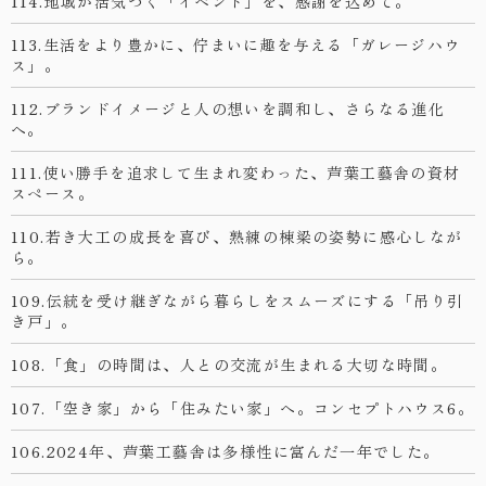
114.地域が活気づく「イベント」を、感謝を込めて。
113.生活をより豊かに、佇まいに趣を与える「ガレージハウ
ス」。
112.ブランドイメージと人の想いを調和し、さらなる進化
へ。
111.使い勝手を追求して生まれ変わった、芦葉工藝舎の資材
スペース。
110.若き大工の成長を喜び、熟練の棟梁の姿勢に感心しなが
ら。
109.伝統を受け継ぎながら暮らしをスムーズにする「吊り引
き戸」。
108.「食」の時間は、人との交流が生まれる大切な時間。
107.「空き家」から「住みたい家」へ。コンセプトハウス6。
106.2024年、芦葉工藝舎は多様性に富んだ一年でした。