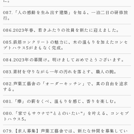
に。
087.「人の感動を生み出す建築」を知る、一泊二日の研修旅
行。
086.2023年春、若きふたりの社員を新たに迎えました。
085.鉄筋コンクリートの魅力に、木の温もりを加えたコンセ
プトハウス5がまもなく完成。
084.2023年の幕開け。明けましておめでとうございます。
083.素材を守りながら一年の汚れを落とす、職人の腕。
082.芦葉工藝舎の「オーダーキッチン」で、真の自由を追求
する。
081.「欅」の薪をくべ、温もりを感じ、香りを楽しむ。
080.「家でもサウナで”ととのいたい”」を叶える、コンセプ
トハウス5。
079.【求人募集】芦葉工藝舎では、新たな仲間を募集してい