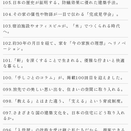
105.日本の歴史が証明する、防蟻効果に優れた建築手法。
104.その家の個性や物語が一目で伝わる「完成見学会」。
103.宿泊施設やオフィスビルが、「木」でつくられる時代
へ。
102.約30年の月日を経て、家を「今の家族の理想」へリノベ
ーション。
101.「軒」を深くすることで生まれる、優雅な佇まいと快適
な暮らし。
100.「手しごとのコラム」が、掲載100回目を迎えました。
099.旅先での美しい思い出を、住まいの空間に取り入れる。
098.「教える」とはまた違う、「支える」という育成制度。
097.さまざまな国の建築文化を、日本の住宅にどう取り入れ
るか。
096.「入母屋」の技術を受け継ぐ私たちだから、提案できる