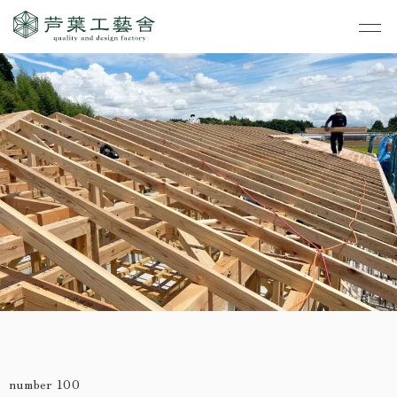
作品集
・私たちの家づくり
- すべて
事業案内
・お知らせ
- 一般住宅
- TOP
・イベント
ご見学
- 店舗・オフィス
- 新築
- すべて
・手しごとのコラム
- リノベーション
- 店舗・オフィス
- コンセプトハウス6
・お客さまの声
- リノベーション
- コンセプトハウス5
・リクルート
- コンセプトハウス事
- ギャラリー&工房
業
・会社概要
number 100
- 家・不動産の利活用