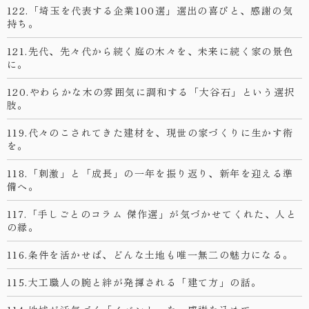
122.「埼玉を代表する企業100選」選出の喜びと、感謝の気
持ち。
121.先代、先々代から続く庭の木々を、未来に続く家の景色
に。
120.やわらかな木の雰囲気に調和する「大谷石」という選択
肢。
119.代々のこされてきた建材を、現世の家づくりに生かす術
を。
118.「刺激」と「成長」の一年を振り返り、新年を迎える準
備へ。
117.「手しごとのコラム 傑作選」が気づかせてくれた、人と
の縁。
116.条件を活かせば、どんな土地も唯一無二の魅力になる。
115.大工職人の腕と絆が発揮される「建て方」の話。