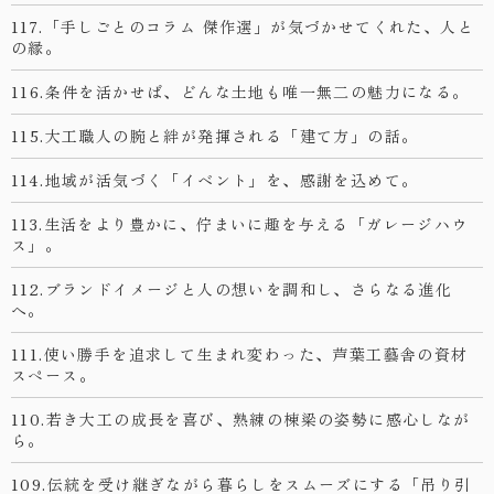
117.「手しごとのコラム 傑作選」が気づかせてくれた、人と
の縁。
116.条件を活かせば、どんな土地も唯一無二の魅力になる。
115.大工職人の腕と絆が発揮される「建て方」の話。
114.地域が活気づく「イベント」を、感謝を込めて。
113.生活をより豊かに、佇まいに趣を与える「ガレージハウ
ス」。
112.ブランドイメージと人の想いを調和し、さらなる進化
へ。
111.使い勝手を追求して生まれ変わった、芦葉工藝舎の資材
スペース。
110.若き大工の成長を喜び、熟練の棟梁の姿勢に感心しなが
ら。
109.伝統を受け継ぎながら暮らしをスムーズにする「吊り引