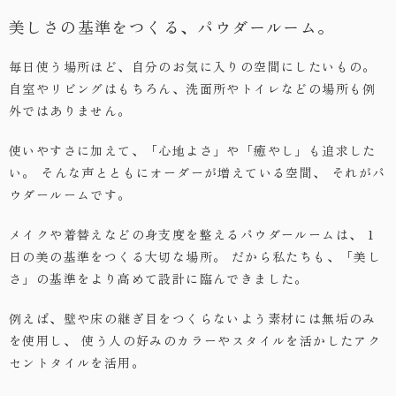
美しさの基準をつくる、パウダールーム。
・お問い合わせ
毎日使う場所ほど、自分のお気に入りの空間にしたいもの。
自室やリビングはもちろん、洗面所やトイレなどの場所も例
外ではありません。
使いやすさに加えて、「心地よさ」や「癒やし」も追求した
い。
そんな声とともにオーダーが増えている空間、
それがパ
ウダールームです。
メイクや着替えなどの身支度を整えるパウダールームは、
1
日の美の基準をつくる大切な場所。
だから私たちも、「美し
さ」の基準をより高めて設計に臨んできました。
例えば、壁や床の継ぎ目をつくらないよう素材には無垢のみ
を使用し、
使う人の好みのカラーやスタイルを活かしたアク
セントタイルを活用。