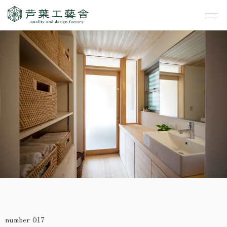
作品集
・私たちの家づくり
- すべて
事業案内
・お知らせ
- 一般住宅
- TOP
・イベント
ご見学
- 店舗・オフィス
- 新築
- すべて
・手しごとのコラム
- リノベーション
- 店舗・オフィス
- コンセプトハウス6
・お客さまの声
- リノベーション
- コンセプトハウス5
・リクルート
- コンセプトハウス事
- ギャラリー&工房
業
・会社概要
number 017
- 家・不動産の利活用