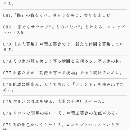
する。
081.「欅」の薪をくべ、温もりを感じ、香りを楽しむ。
080.「家でもサウナで”ととのいたい”」を叶える、コンセプ
トハウス5。
079.【求人募集】芦葉工藝舎では、新たな仲間を募集してい
ます。
078.その家が最も美しく写る瞬間を見極める、写真家の腕。
077.お客さまが「期待を寄せる現場」であり続けるために。
076.地域に馴染み、人々で賑わう「テナント」を生み出すた
めに。
075.住まいの清潔を守る、玄関の手洗いスペース。
074.リアルな現場の姿にこそ、芦葉工藝舎の価値がある。
073.街の景色をつくりかえる。コンセプトハウスという挑
戦。