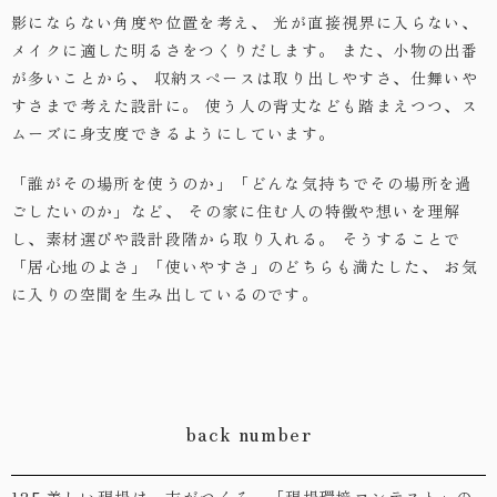
影にならない角度や位置を考え、
光が直接視界に入らない、
メイクに適した明るさをつくりだします。
また、小物の出番
が多いことから、
収納スペースは取り出しやすさ、仕舞いや
すさまで考えた設計に。
使う人の背丈なども踏まえつつ、ス
ムーズに身支度できるようにしています。
「誰がその場所を使うのか」「どんな気持ちでその場所を過
ごしたいのか」など、
その家に住む人の特徴や想いを理解
し、素材選びや設計段階から取り入れる。
そうすることで
「居心地のよさ」「使いやすさ」のどちらも満たした、
お気
に入りの空間を生み出しているのです。
back number
125.美しい現場は、志がつくる。「現場環境コンテスト」の