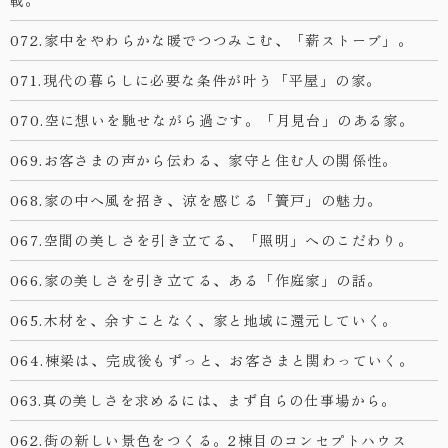
072.家中をやわらかな暖でつつみこむ、「薪ストーブ」。
071.現代の暮らしに必要な条件が叶う「平屋」の家。
070.空に想いを馳せながら過ごす。「月見台」のある家。
069.お客さまの声から伝わる、家守と住む人の関係性。
068.家の中へ風を招き、涼を感じる「簀戸」の魅力。
067.空間の美しさを引き立てる、「照明」へのこだわり。
066.家の美しさを引き立てる、ある「作庭家」の話。
065.木材を、余すことなく、家と地域に還元していく。
064.棟梁は、完成後もずっと、お客さまと関わっていく。
063.真の美しさを求めるには、まず自らの仕事場から。
062.街の新しい景色をつくる。2棟目のコンセプトハウス