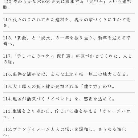
120.やわらかな木の雰囲気に調和する「大谷石」という選択
肢。
119.代々のこされてきた建材を、現世の家づくりに生かす術
を。
118.「刺激」と「成長」の一年を振り返り、新年を迎える準
備へ。
117.「手しごとのコラム 傑作選」が気づかせてくれた、人と
の縁。
116.条件を活かせば、どんな土地も唯一無二の魅力になる。
115.大工職人の腕と絆が発揮される「建て方」の話。
114.地域が活気づく「イベント」を、感謝を込めて。
113.生活をより豊かに、佇まいに趣を与える「ガレージハウ
ス」。
112.ブランドイメージと人の想いを調和し、さらなる進化
へ。