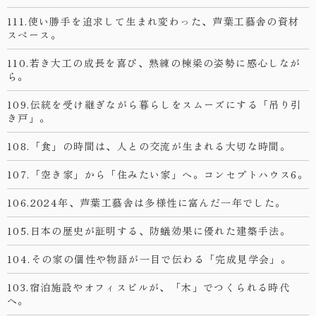
111.使い勝手を追求して生まれ変わった、芦葉工藝舎の資材
スペース。
110.若き大工の成長を喜び、熟練の棟梁の姿勢に感心しなが
ら。
109.伝統を受け継ぎながら暮らしをスムーズにする「吊り引
き戸」。
108.「食」の時間は、人との交流が生まれる大切な時間。
107.「空き家」から「住みたい家」へ。コンセプトハウス6。
106.2024年、芦葉工藝舎は多様性に富んだ一年でした。
105.日本の歴史が証明する、防蟻効果に優れた建築手法。
104.その家の個性や物語が一目で伝わる「完成見学会」。
103.宿泊施設やオフィスビルが、「木」でつくられる時代
へ。