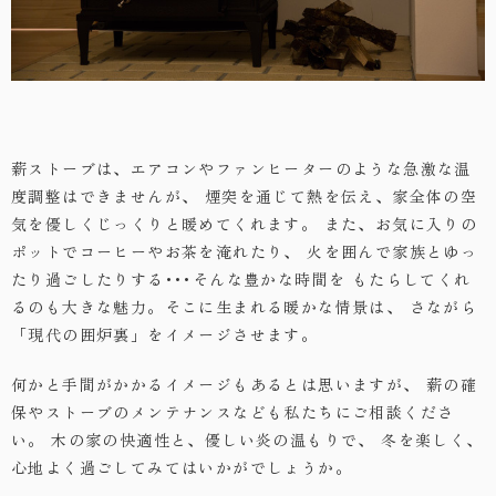
薪ストーブは、エアコンやファンヒーターのような急激な温
度調整はできませんが、
煙突を通じて熱を伝え、家全体の空
気を優しくじっくりと暖めてくれます。
また、お気に入りの
ポットでコーヒーやお茶を淹れたり、
火を囲んで家族とゆっ
たり過ごしたりする･･･そんな豊かな時間を
もたらしてくれ
るのも大きな魅力。そこに生まれる暖かな情景は、
さながら
「現代の囲炉裏」をイメージさせます。
何かと手間がかかるイメージもあるとは思いますが、
薪の確
保やストーブのメンテナンスなども私たちにご相談くださ
い。
木の家の快適性と、優しい炎の温もりで、
冬を楽しく、
心地よく過ごしてみてはいかがでしょうか。