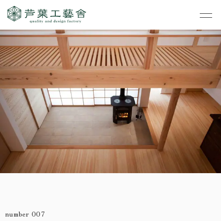
作品集
・私たちの家づくり
- すべて
事業案内
・お知らせ
- 一般住宅
- TOP
・イベント
ご見学
- 店舗・オフィス
- 新築
- すべて
・手しごとのコラム
- リノベーション
- 店舗・オフィス
- コンセプトハウス6
・お客さまの声
- リノベーション
- コンセプトハウス5
・リクルート
- コンセプトハウス事
- ギャラリー&工房
業
・会社概要
number 007
- 家・不動産の利活用