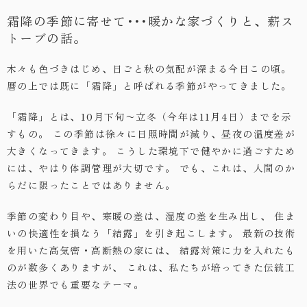
霜降の季節に寄せて･･･暖かな家づくりと、薪ス
・お問い合わせ
トーブの話。
木々も色づきはじめ、日ごと秋の気配が深まる今日この頃。
暦の上では既に「霜降」と呼ばれる季節がやってきました。
「霜降」とは、10月下旬〜立冬（今年は11月4日）までを示
すもの。
この季節は徐々に日照時間が減り、昼夜の温度差が
大きくなってきます。
こうした環境下で健やかに過ごすため
には、やはり体調管理が大切です。
でも、これは、人間のか
らだに限ったことではありません。
季節の変わり目や、寒暖の差は、湿度の差を生み出し、
住ま
いの快適性を損なう「結露」を引き起こします。
最新の技術
を用いた高気密・高断熱の家には、
結露対策に力を入れたも
のが数多くありますが、
これは、私たちが培ってきた伝統工
法の世界でも重要なテーマ。