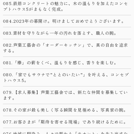
085.鉄筋コンクリートの魅力に、木の温もりを加えたコンセ
プトハウス5がまもなく完成。
084.2023年の幕開け。明けましておめでとうございます。
083.素材を守りながら一年の汚れを落とす、職人の腕。
082.芦葉工藝舎の「オーダーキッチン」で、真の自由を追求
する。
081.「欅」の薪をくべ、温もりを感じ、香りを楽しむ。
080.「家でもサウナで”ととのいたい”」を叶える、コンセプ
トハウス5。
079.【求人募集】芦葉工藝舎では、新たな仲間を募集してい
ます。
078.その家が最も美しく写る瞬間を見極める、写真家の腕。
077.お客さまが「期待を寄せる現場」であり続けるために。
076.地域に馴染み、人々で賑わう「テナント」を生み出すた