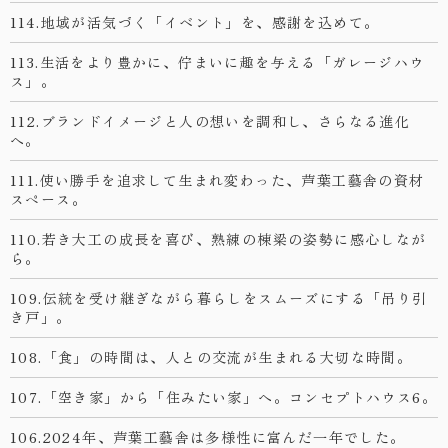
114.地域が活気づく「イベント」を、感謝を込めて。
113.生活をより豊かに、佇まいに趣を与える「ガレージハウ
ス」。
112.ブランドイメージと人の想いを調和し、さらなる進化
へ。
111.使い勝手を追求して生まれ変わった、芦葉工藝舎の資材
スペース。
110.若き大工の成長を喜び、熟練の棟梁の姿勢に感心しなが
ら。
109.伝統を受け継ぎながら暮らしをスムーズにする「吊り引
き戸」。
108.「食」の時間は、人との交流が生まれる大切な時間。
107.「空き家」から「住みたい家」へ。コンセプトハウス6。
106.2024年、芦葉工藝舎は多様性に富んだ一年でした。