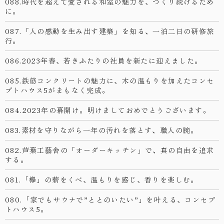
088.時代を超えて愛される和室の魅力を、つくり続けるため
に。
087.「人の感動を生み出す建築」を知る、一泊二日の研修旅
行。
086.2023年春、若きふたりの社員を新たに迎えました。
085.鉄筋コンクリートの魅力に、木の温もりを加えたコンセ
プトハウス5がまもなく完成。
084.2023年の幕開け。明けましておめでとうございます。
083.素材を守りながら一年の汚れを落とす、職人の腕。
082.芦葉工藝舎の「オーダーキッチン」で、真の自由を追求
する。
081.「欅」の薪をくべ、温もりを感じ、香りを楽しむ。
080.「家でもサウナで”ととのいたい”」を叶える、コンセプ
トハウス5。