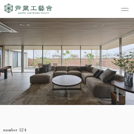
作品集
・私たちの家づくり
- すべて
事業案内
・お知らせ
- 一般住宅
- TOP
・イベント
ご見学
- 店舗・オフィス
- 新築
- すべて
・手しごとのコラム
- リノベーション
- 店舗・オフィス
- コンセプトハウス6
・お客さまの声
- リノベーション
- コンセプトハウス5
・リクルート
- コンセプトハウス事
- ギャラリー&工房
業
・会社概要
number 124
- 家・不動産の利活用