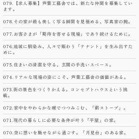
079.【求人募集】芦葉工藝舎では、新たな仲間を募集してい
ます。
078.その家が最も美しく写る瞬間を見極める、写真家の腕。
077.お客さまが「期待を寄せる現場」であり続けるために。
076.地域に馴染み、人々で賑わう「テナント」を生み出すた
めに。
075.住まいの清潔を守る、玄関の手洗いスペース。
074.リアルな現場の姿にこそ、芦葉工藝舎の価値がある。
073.街の景色をつくりかえる。コンセプトハウスという挑
戦。
072.家中をやわらかな暖でつつみこむ、「薪ストーブ」。
071.現代の暮らしに必要な条件が叶う「平屋」の家。
070.空に想いを馳せながら過ごす。「月見台」のある家。