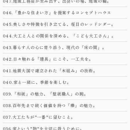
047.地域工務店が生み出す、出会いの場、地域の輪。
046.「豊かな住まい方」を提案するコンセプトハウス
045.美しさや特徴を引き立てる、柾目のレッドシダー。
044.大工と人との関係を深める、「こども大工さん」。
043.暮らす人の心に寄り添う、現代の「床の間」。
042.日々触れる「建具」にこそ、一工夫を。
041.地震大国で確立された「木組み」の技術。
040.家と一緒に、季節を楽しむ。
039.「和紙」の魅力、「壁紙職人」の腕。
038.百年先まで続く価値を持つ「欅」の魅力。
037.大工たちが”一番”に望むこと。
036.家という”物”を大切に扱うために。