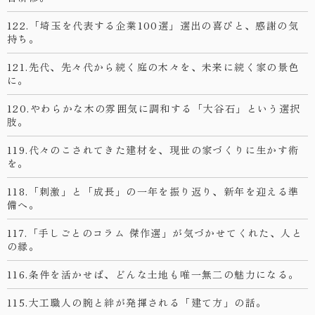
122.「埼玉を代表する企業100選」選出の喜びと、感謝の気
持ち。
121.先代、先々代から続く庭の木々を、未来に続く家の景色
に。
120.やわらかな木の雰囲気に調和する「大谷石」という選択
肢。
119.代々のこされてきた建材を、現世の家づくりに生かす術
を。
118.「刺激」と「成長」の一年を振り返り、新年を迎える準
備へ。
117.「手しごとのコラム 傑作選」が気づかせてくれた、人と
の縁。
116.条件を活かせば、どんな土地も唯一無二の魅力になる。
115.大工職人の腕と絆が発揮される「建て方」の話。